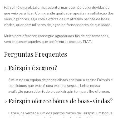
Fairspin é uma plataforma recente, mas que não deixa dúvidas de
que veio para ficar. Com grande qualidade, aposta na satisfação dos
seus jogadores, seja com a oferta de um atrativo pacote de boas-
vindas, quer com milhares de jogos de fornecedores de qualidade.
Muito para oferecer, consegue agradar aos fãs de criptomoedas,
sem esquecer aqueles que preferem as moedas FIAT.
Perguntas Frequentes
Fairspin é seguro?
Sim. A nossa equipa de especialistas analisou o casino Fairspin e
concluímos que este é uma escolha segura. Leia a nossa
avaliação para saber tudo o que Fairspin tem para lhe oferecer.
Fairspin oferece bónus de boas-vindas?
Este é, na verdade, um dos pontos fortes de Fairspin. Um bónus