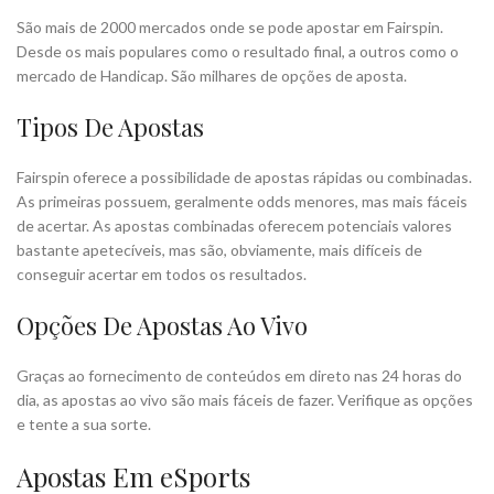
São mais de 2000 mercados onde se pode apostar em Fairspin.
Desde os mais populares como o resultado final, a outros como o
mercado de Handicap. São milhares de opções de aposta.
Tipos De Apostas
Fairspin oferece a possibilidade de apostas rápidas ou combinadas.
As primeiras possuem, geralmente odds menores, mas mais fáceis
de acertar. As apostas combinadas oferecem potenciais valores
bastante apetecíveis, mas são, obviamente, mais difíceis de
conseguir acertar em todos os resultados.
Opções De Apostas Ao Vivo
Graças ao fornecimento de conteúdos em direto nas 24 horas do
dia, as apostas ao vivo são mais fáceis de fazer. Verifique as opções
e tente a sua sorte.
Apostas Em eSports