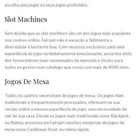
escolha para jogar os seus jogos preferidos.
Slot Machines
Sem dúvida que as slot machines são um dos jogos mais populares
nos casinos online. Fairspin não é exceção e felizmente a
diversidade é bastante boa. Com recursos exclusivos para uma
experiência de jogo verdadeiramente emocionante, encontra slots
dos fornecedores mais renomeados do mercado e títulos para
todos os gostos num catalogo que conta com mais de 4000 slots.
Jogos De Mesa
Todos os casinos necessitam de jogos de mesa. Os jogos mais
tradicionais e frequentemente procurados, oferecem na sua
versão online a mesma experiência de jogo, sem necessidade de
sair de sua casa. Desde os jogos mais tradicionais como Blackjack,
ou Roleta, encontra em Fairspin versões modernas de jogos de
mesa como Caribbean Stud, ou roleta rápida.