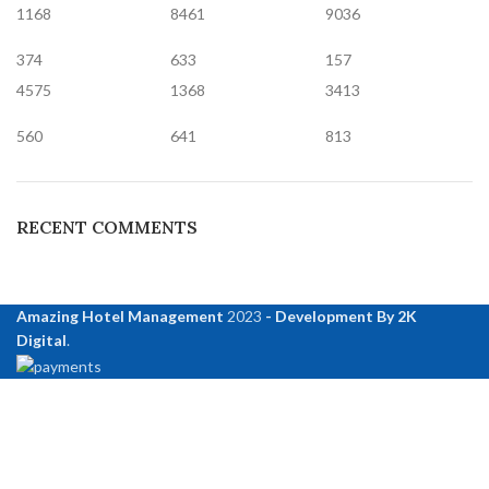
1168
8461
9036
374
633
157
4575
1368
3413
560
641
813
RECENT COMMENTS
Amazing Hotel Management
2023
- Development By 2K
Digital
.