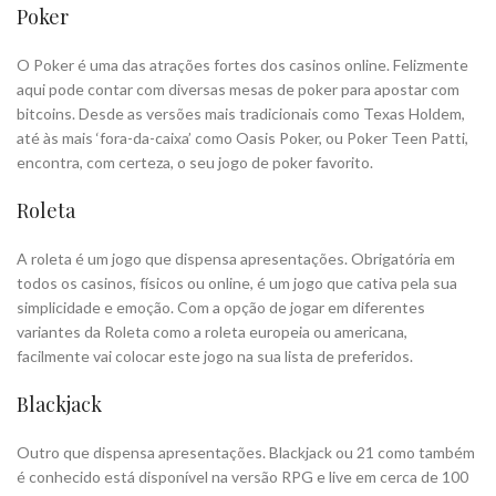
Poker
O Poker é uma das atrações fortes dos casinos online. Felizmente
aqui pode contar com diversas mesas de poker para apostar com
bitcoins. Desde as versões mais tradicionais como Texas Holdem,
até às mais ‘fora-da-caixa’ como Oasis Poker, ou Poker Teen Patti,
encontra, com certeza, o seu jogo de poker favorito.
Roleta
A roleta é um jogo que dispensa apresentações. Obrigatória em
todos os casinos, físicos ou online, é um jogo que cativa pela sua
simplicidade e emoção. Com a opção de jogar em diferentes
variantes da Roleta como a roleta europeia ou americana,
facilmente vai colocar este jogo na sua lista de preferidos.
Blackjack
Outro que dispensa apresentações. Blackjack ou 21 como também
é conhecido está disponível na versão RPG e live em cerca de 100