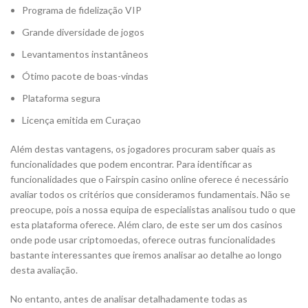
Programa de fidelização VIP
Grande diversidade de jogos
Levantamentos instantâneos
Ótimo pacote de boas-vindas
Plataforma segura
Licença emitida em Curaçao
Além destas vantagens, os jogadores procuram saber quais as
funcionalidades que podem encontrar. Para identificar as
funcionalidades que o Fairspin casino online oferece é necessário
avaliar todos os critérios que consideramos fundamentais. Não se
preocupe, pois a nossa equipa de especialistas analisou tudo o que
esta plataforma oferece. Além claro, de este ser um dos casinos
onde pode usar criptomoedas, oferece outras funcionalidades
bastante interessantes que iremos analisar ao detalhe ao longo
desta avaliação.
No entanto, antes de analisar detalhadamente todas as