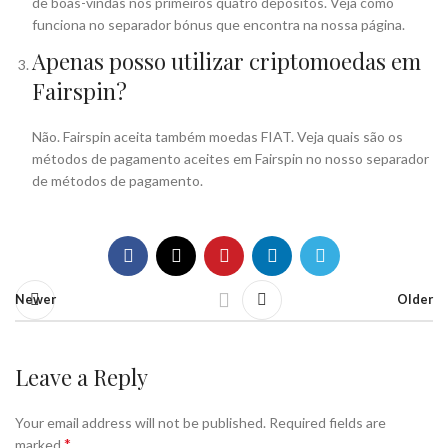
de boas-vindas nos primeiros quatro depósitos. Veja como
funciona no separador bónus que encontra na nossa página.
Apenas posso utilizar criptomoedas em
Fairspin?
Não. Fairspin aceita também moedas FIAT. Veja quais são os
métodos de pagamento aceites em Fairspin no nosso separador
de métodos de pagamento.
Newer
Older
Leave a Reply
Your email address will not be published.
Required fields are
*
marked