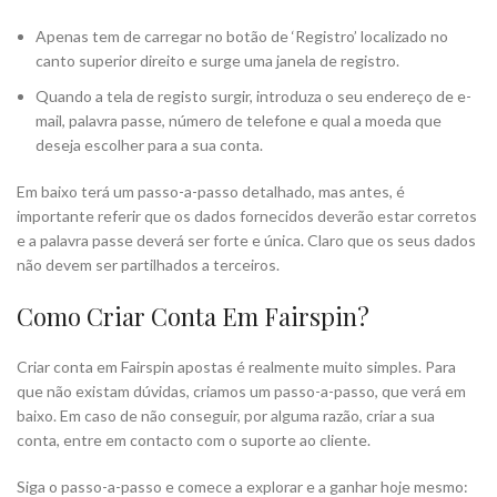
Apenas tem de carregar no botão de ‘Registro’ localizado no
canto superior direito e surge uma janela de registro.
Quando a tela de registo surgir, introduza o seu endereço de e-
mail, palavra passe, número de telefone e qual a moeda que
deseja escolher para a sua conta.
Em baixo terá um passo-a-passo detalhado, mas antes, é
importante referir que os dados fornecidos deverão estar corretos
e a palavra passe deverá ser forte e única. Claro que os seus dados
não devem ser partilhados a terceiros.
Como Criar Conta Em Fairspin?
Criar conta em Fairspin apostas é realmente muito simples. Para
que não existam dúvidas, criamos um passo-a-passo, que verá em
baixo. Em caso de não conseguir, por alguma razão, criar a sua
conta, entre em contacto com o suporte ao cliente.
Siga o passo-a-passo e comece a explorar e a ganhar hoje mesmo: